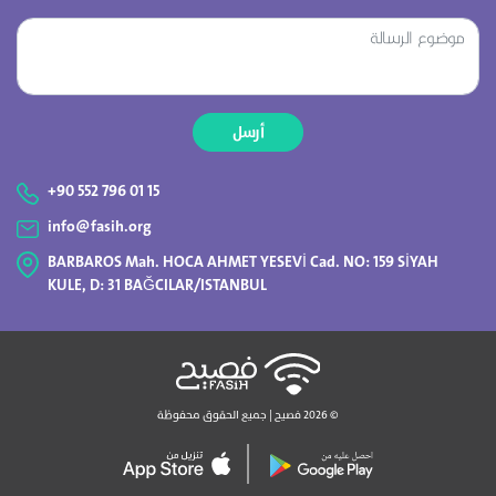
أرسل
+90 552 796 01 15
info@fasih.org
BARBAROS Mah. HOCA AHMET YESEVİ Cad. NO: 159 SİYAH
KULE, D: 31 BAĞCILAR/ISTANBUL
©
2026 فصيح | جميع الحقوق محفوظة